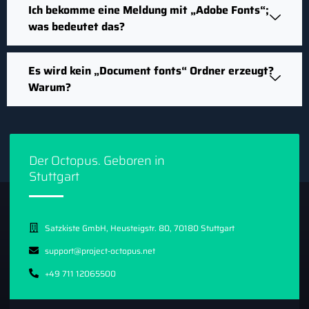
Ich bekomme eine Meldung mit „Adobe Fonts“;
was bedeutet das?
Es wird kein „Document fonts“ Ordner erzeugt?
Warum?
Der Octopus. Geboren in
Stuttgart
Satzkiste GmbH, Heusteigstr. 80, 70180 Stuttgart
support@project-octopus.net
+49 711 12065500